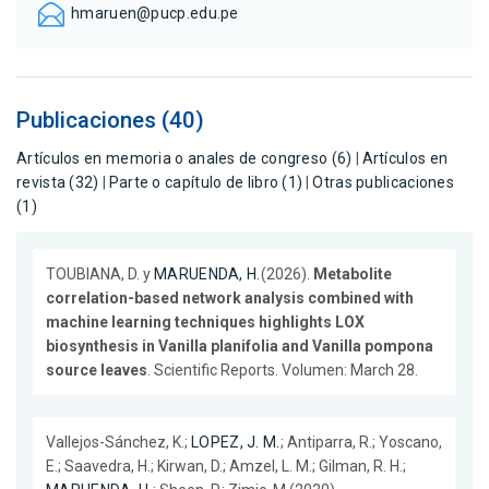
hmaruen@pucp.edu.pe
Publicaciones (40)
Artículos en memoria o anales de congreso (6)
|
Artículos en
revista (32)
|
Parte o capítulo de libro (1)
|
Otras publicaciones
(1)
TOUBIANA, D. y
MARUENDA, H.
(2026).
Metabolite
correlation-based network analysis combined with
machine learning techniques highlights LOX
biosynthesis in Vanilla planifolia and Vanilla pompona
source leaves
. Scientific Reports. Volumen: March 28.
Vallejos-Sánchez, K.;
LOPEZ, J. M.
; Antiparra, R.; Yoscano,
E.; Saavedra, H.; Kirwan, D.; Amzel, L. M.; Gilman, R. H.;