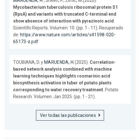
MARUENDA, H.
; Sheen, P.; Zimic, M.(2020).
Mycobacterium tuberculosis ribosomal protein S1
(RpsA) and variants with truncated C-terminal end
show absence of interaction with pyrazinoic acid
.
Scientific Reports. Volumen: 10. (pp. 1 - 11). Recuperado
de:
https://www.nature.com/articles/s41598-020-
65173-z.pdf
TOUBIANA, D. y
MARUENDA, H.
(2025).
Correlation-
based network analysis combined with machine
learning techniques highlights rosmarinic acid
biosynthesis activation in tuber of potato plants
corresponding to water recovery treatment
. Potato
Research. Volumen: Jan 2025. (pp. 1 - 21).
Ver todas las publicaciones