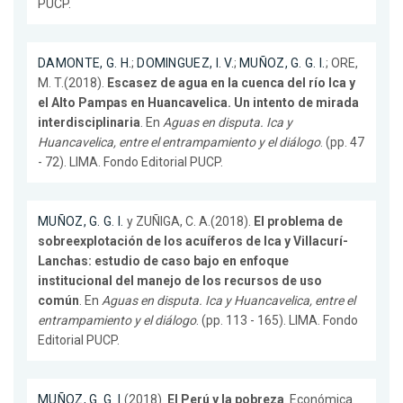
PUCP.
DAMONTE, G. H.
;
DOMINGUEZ, I. V.
;
MUÑOZ, G. G. I.
; ORE,
M. T.(2018).
Escasez de agua en la cuenca del río Ica y
el Alto Pampas en Huancavelica. Un intento de mirada
interdisciplinaria
. En
Aguas en disputa. Ica y
Huancavelica, entre el entrampamiento y el diálogo
. (pp. 47
- 72). LIMA. Fondo Editorial PUCP.
MUÑOZ, G. G. I.
y ZUÑIGA, C. A.(2018).
El problema de
sobreexplotación de los acuíferos de Ica y Villacurí-
Lanchas: estudio de caso bajo en enfoque
institucional del manejo de los recursos de uso
común
. En
Aguas en disputa. Ica y Huancavelica, entre el
entrampamiento y el diálogo
. (pp. 113 - 165). LIMA. Fondo
Editorial PUCP.
MUÑOZ, G. G. I.
(2018).
El Perú y la pobreza
. Económica.