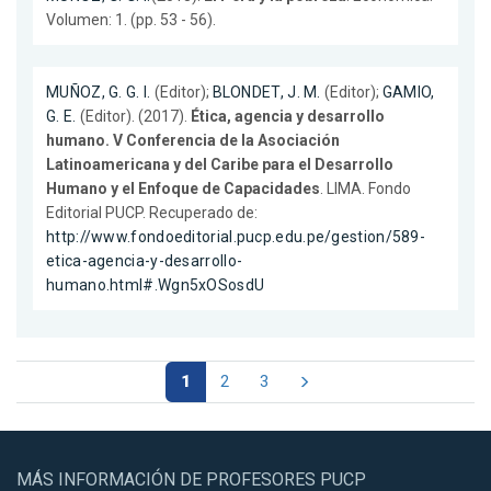
Volumen: 1. (pp. 53 - 56).
MUÑOZ, G. G. I.
(Editor);
BLONDET, J. M.
(Editor);
GAMIO,
G. E.
(Editor). (2017).
Ética, agencia y desarrollo
humano. V Conferencia de la Asociación
Latinoamericana y del Caribe para el Desarrollo
Humano y el Enfoque de Capacidades
. LIMA. Fondo
Editorial PUCP. Recuperado de:
http://www.fondoeditorial.pucp.edu.pe/gestion/589-
etica-agencia-y-desarrollo-
humano.html#.Wgn5xOSosdU
1
2
3
MÁS INFORMACIÓN DE PROFESORES PUCP