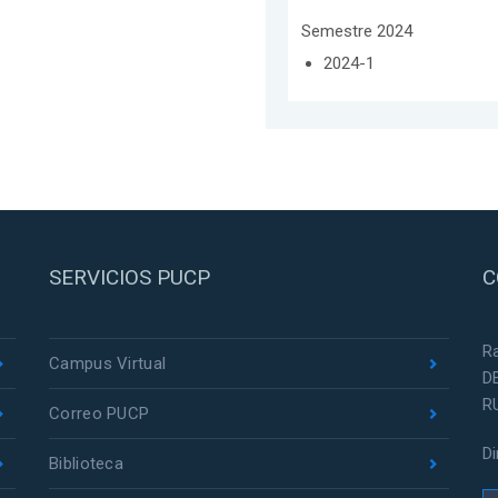
Semestre 2024
2024-1
SERVICIOS PUCP
C
R
Campus Virtual
D
R
Correo PUCP
D
Biblioteca