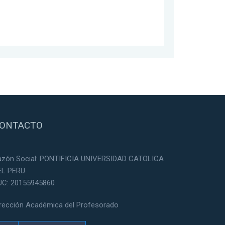
ONTACTO
azón Social: PONTIFICIA UNIVERSIDAD CATOLICA
EL PERU
UC: 20155945860
irección Académica del Profesorado