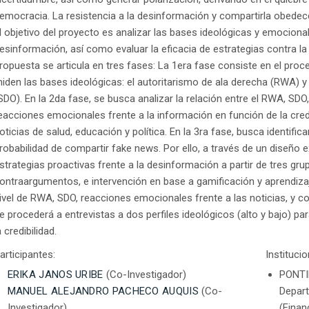
emocracia. La resistencia a la desinformación y compartirla obedece
l objetivo del proyecto es analizar las bases ideológicas y emocion
esinformación, así como evaluar la eficacia de estrategias contra 
ropuesta se articula en tres fases: La 1era fase consiste en el pro
iden las bases ideológicas: el autoritarismo de ala derecha (RWA) y 
SDO). En la 2da fase, se busca analizar la relación entre el RWA, SDO,
eacciones emocionales frente a la información en función de la cred
oticias de salud, educación y política. En la 3ra fase, busca identific
robabilidad de compartir fake news. Por ello, a través de un diseño e
strategias proactivas frente a la desinformación a partir de tres gru
ontraargumentos, e intervención en base a gamificación y aprendiz
ivel de RWA, SDO, reacciones emocionales frente a las noticias, y c
e procederá a entrevistas a dos perfiles ideológicos (alto y bajo) p
a credibilidad.
articipantes:
Instituci
ERIKA JANOS URIBE
(Co-Investigador)
PONTI
MANUEL ALEJANDRO PACHECO AUQUIS
(Co-
Depar
Investigador)
(Finan