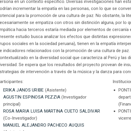
ersona en un contexto específico. Diversas investigaciones han est
odrían incrementar la empatía en las personas, con lo que se convert
otencial para la promoción de una cultura de paz. No obstante, la lit
ecesariamente se empatiza con otros sin distinción alguna, por lo q
mpática hacia terceros estaría mediada por elementos de cercanía em
resente estudio busca analizar los efectos que distintas expresione
rupos sociales en la sociedad peruana), tienen en la empatía interpe
e indicadores relacionados con la promoción de una cultura de paz. 
ontextualizado en la diversidad social que caracteriza al Perú y las 
iversidad. Se espera que los resultados del proyecto provean de in
strategias de intervención a través de la música y la danza para const
articipantes:
Instituci
ERIKA JANOS URIBE
(Asistente)
PONTI
AGUSTIN ESPINOSA PEZZIA
(Investigador
depar
principal)
(Finan
ROSA MARIA LUISA MARTINA CUETO SALDIVAR
PONTI
(Co-Investigador)
vicerr
MANUEL ALEJANDRO PACHECO AUQUIS