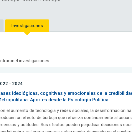
Investigaciones
ntraron 4 investigaciones
022 - 2024
ases ideológicas, cognitivas y emocionales de la credibilid
etropolitana: Aportes desde la Psicología Política
on el aumento de tecnología y redes sociales, la desinformación h
roducen un efecto de burbuja que refuerza continuamente al usuari
reencias y actitudes. Sus efectos pueden perjudicar decisiones eco
ncertidumbre, así como generar polarización, derivando en el quiebre 