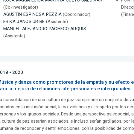
ROSA MARIA LUISA MARTINA CUETO SALDIVAR
PONTI
(Co-Investigador)
Direcc
AGUSTIN ESPINOSA PEZZIA
(Coordinador)
(Finan
ERIKA JANOS URIBE
(Asistente)
MANUEL ALEJANDRO PACHECO AUQUIS
(Asistente)
018 - 2020
úsica y danza como promotores de la empatía y su efecto en
ara la mejora de relaciones interpersonales e intergrupales
a consolidación de una cultura de paz comprende un conjunto de v
asados en la inclusión social, la no-violencia y el respeto por los d
ersonas y los grupos sociales. Desde una perspectiva psicosocial, 
a cultura de paz estarían asociados, e incluso serían gatillados, por
umana de reconocer y sentir emociones, con la posibilidad de comp