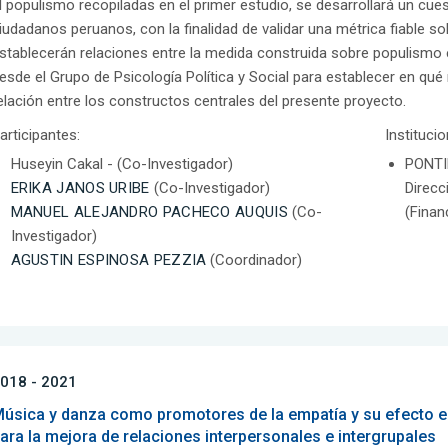
l populismo recopiladas en el primer estudio, se desarrollará un cue
iudadanos peruanos, con la finalidad de validar una métrica fiable 
stablecerán relaciones entre la medida construida sobre populismo e
esde el Grupo de Psicología Política y Social para establecer en qu
elación entre los constructos centrales del presente proyecto.
articipantes:
Instituci
Huseyin Cakal - (Co-Investigador)
PONTI
ERIKA JANOS URIBE
(Co-Investigador)
Direcc
MANUEL ALEJANDRO PACHECO AUQUIS
(Co-
(Finan
Investigador)
AGUSTIN ESPINOSA PEZZIA
(Coordinador)
018 - 2021
úsica y danza como promotores de la empatía y su efecto en
ara la mejora de relaciones interpersonales e intergrupales