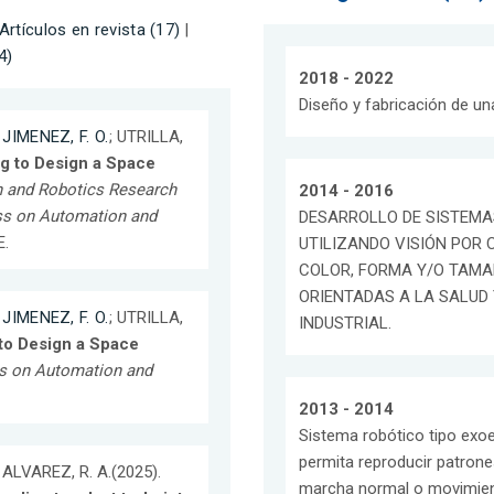
Artículos en revista (17)
|
4)
2018 - 2022
Diseño y fabricación de un
;
JIMENEZ, F. O.
; UTRILLA,
g to Design a Space
 and Robotics Research
2014 - 2016
ss on Automation and
DESARROLLO DE SISTEMA
E.
UTILIZANDO VISIÓN POR
COLOR, FORMA Y/O TAMA
ORIENTADAS A LA SALUD 
;
JIMENEZ, F. O.
; UTRILLA,
INDUSTRIAL.
to Design a Space
s on Automation and
2013 - 2014
Sistema robótico tipo exoe
permita reproducir patrone
; ALVAREZ, R. A.(2025).
marcha normal o movimient