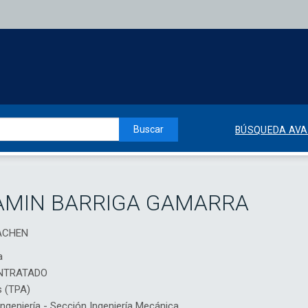
Buscar
BÚSQUEDA AV
AMIN BARRIGA GAMARRA
ACHEN
a
NTRATADO
s (TPA)
geniería - Sección Ingeniería Mecánica