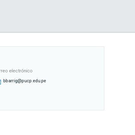
rreo electrónico
bbarrig@pucp.edu.pe