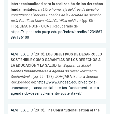
interseccionalidad para la realización de los derechos
fundamentales
. En
Libro homenaje del Área de derecho
constitucional por los 100 años de la Facultad de Derecho
de la Pontificia Universidad Católica del Perú
. (pp. 85 -
116). LIMA. PUCP - CICAJ . Recuperado de:
https://repositorio.pucp.edu.pe/index/handle/1234567
89/186100
ALVITES, E. C.
(2019).
LOS OBJETIVOS DE DESARROLLO
SOSTENIBLE COMO GARANTÍAS DE LOS DERECHOS A
LA EDUCACIÓN Y LA SALUD
. En
Segurança Social,
Direitos fundamentais e a Agenda do Desenvolvimento
Sustentável.
. (pp. 99 - 128). JOAÇABA. Editora Unoesc.
Recuperado de:
https://www.unoesc.edu.br/editora-
unoesc/seguranca-social-direitos-fundamentais-e-a-
agenda-do-desenvolvimento-sustentavel/
ALVITES, E. C.
(2019).
The Constitutionalization of the