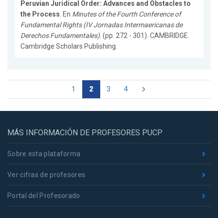
Peruvian Juridical Order: Advances and Obstacles to
the Process
. En
Minutes of the Fourth Conference of
Fundamental Rights (IV Jornadas Intermaericanas de
Derechos Fundamentales)
. (pp. 272 - 301). CAMBRIDGE.
Cambridge Scholars Publishing.
1
2
3
4
MÁS INFORMACIÓN DE PROFESORES PUCP
Sobre esta plataforma
Ver cifras de profesores
Portal del Profesorado