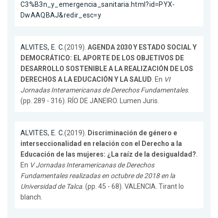
C3%B3n_y_emergencia_sanitaria.html?id=PYX-
DwAAQBAJ&redir_esc=y
ALVITES, E. C.
(2019).
AGENDA 2030 Y ESTADO SOCIAL Y
DEMOCRÁTICO: EL APORTE DE LOS OBJETIVOS DE
DESARROLLO SOSTENIBLE A LA REALIZACIÓN DE LOS
DERECHOS A LA EDUCACIÓN Y LA SALUD
. En
VI
Jornadas Interamericanas de Derechos Fundamentales
.
(pp. 289 - 316). RÍO DE JANEIRO. Lumen Juris.
ALVITES, E. C.
(2019).
Discriminación de género e
interseccionalidad en relación con el Derecho a la
Educación de las mujeres: ¿La raíz de la desigualdad?
.
En
V Jornadas Interamericanas de Derechos
Fundamentales realizadas en octubre de 2018 en la
Universidad de Talca
. (pp. 45 - 68). VALENCIA. Tirant lo
blanch.