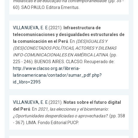
midiaticas e de educaçao na contemporaneidade
. (pp. 35 -
60). SAO PAULO. Editora Emeritus.
VILLANUEVA, E. E.
(2021).
Infraestructura de
telecomunicaciones y desigualdades estructurales de
la comunicación en el Perú
. En
(DES)IGUALES Y
(DES)CONECTADOS POLÍTICAS, ACTORES Y DILEMAS
INFO-COMUNICACIONALES EN AMÉRICA LATINA
. (pp.
225 - 246). BUENOS AIRES. CLACSO. Recuperado de:
http://www.clacso.org.ar/libreria-
latinoamericana/contador/sumar_pdf.php?
id_libro=2395
VILLANUEVA, E. E.
(2021).
Notas sobre el futuro digital
del Perú
. En
2021, las elecciones y el bicentenario:
¿Oportunidades desperdiciadas o aprovechadas?
. (pp. 358
- 367). LIMA. Fondo Editorial PUCP.