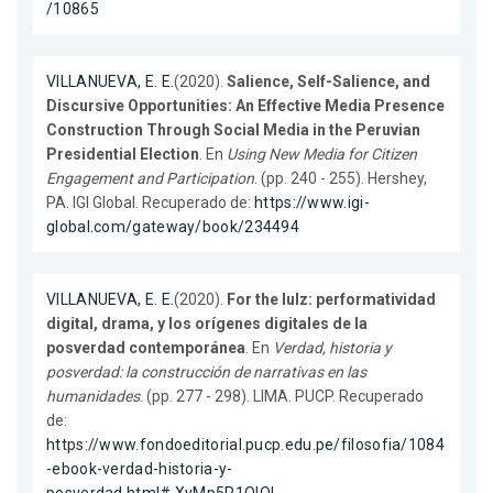
/10865
VILLANUEVA, E. E.
(2020).
Salience, Self-Salience, and
Discursive Opportunities: An Effective Media Presence
Construction Through Social Media in the Peruvian
Presidential Election
. En
Using New Media for Citizen
Engagement and Participation
. (pp. 240 - 255). Hershey,
PA. IGI Global. Recuperado de:
https://www.igi-
global.com/gateway/book/234494
VILLANUEVA, E. E.
(2020).
For the lulz: performatividad
digital, drama, y los orígenes digitales de la
posverdad contemporánea
. En
Verdad, historia y
posverdad: la construcción de narrativas en las
humanidades
. (pp. 277 - 298). LIMA. PUCP. Recuperado
de:
https://www.fondoeditorial.pucp.edu.pe/filosofia/1084
-ebook-verdad-historia-y-