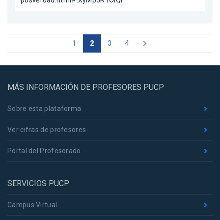
posverdad.html#.XyMp5R1OlQI
1
2
3
4
MÁS INFORMACIÓN DE PROFESORES PUCP
Sobre esta plataforma
Ver cifras de profesores
Portal del Profesorado
SERVICIOS PUCP
Campus Virtual