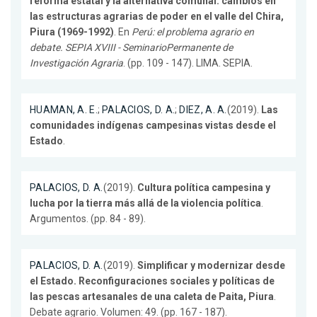
reforma estatal y la alternativa comunal: cambios en
las estructuras agrarias de poder en el valle del Chira,
Piura (1969-1992)
. En
Perú: el problema agrario en
debate. SEPIA XVIII - SeminarioPermanente de
Investigación Agraria
. (pp. 109 - 147). LIMA. SEPIA.
HUAMAN, A. E.
;
PALACIOS, D. A.
;
DIEZ, A. A.
(2019).
Las
comunidades indígenas campesinas vistas desde el
Estado
.
PALACIOS, D. A.
(2019).
Cultura política campesina y
lucha por la tierra más allá de la violencia política
.
Argumentos. (pp. 84 - 89).
PALACIOS, D. A.
(2019).
Simplificar y modernizar desde
el Estado. Reconfiguraciones sociales y políticas de
las pescas artesanales de una caleta de Paita, Piura
.
Debate agrario. Volumen: 49. (pp. 167 - 187).