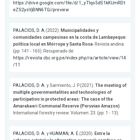
https://drive.google.com/file/d/1_yTlqo5dS1kKUmRDt
eZS2ysVjBNN6TGi/preview
PALACIOS, D. A.
(2022).
Municipalidades y
comunidades campesinas en la costa de Lambayeque:
política local en Mórrope y Santa Rosa
. Revista andina.
(pp. 141 - 165). Recuperado de:
https://revista.cbc.org.pe/index.php/ra/article/view/14
/11
PALACIOS, D. A.
y Sarmiento, J. P.(2021).
The meeting of
multiple governmentalities and technologies of
participation in protected areas: The case of the
Amarakaeri Communal Reserve (Peruvian Amazon)
.
International forestry review. Volumen: 23. (pp. 1 - 13).
PALACIOS, D. A.
y
HUAMAN, A. E.
(2020).
Entre la