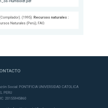
an_os-Humboldt.pdf
(Compilador). (1995).
Recursos naturales :
cursos Naturales (Perú); FAO.
ONTACTO
azón Social: PONTIFICIA UNIVERSIDAD CATOLICA
EL PERU
UC: 20155945860