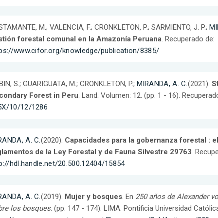
TAMANTE, M.; VALENCIA, F.; CRONKLETON, P.; SARMIENTO, J. P.;
MI
stión forestal comunal en la Amazonía Peruana
. Recuperado de:
ps://www.cifor.org/knowledge/publication/8385/
BIN, S.; GUARIGUATA, M.; CRONKLETON, P.;
MIRANDA, A. C.
(2021).
S
condary Forest in Peru
. Land. Volumen: 12. (pp. 1 - 16). Recuperad
5X/10/12/1286
RANDA, A. C.
(2020).
Capacidades para la gobernanza forestal : el
glamentos de la Ley Forestal y de Fauna Silvestre 29763
. Recupe
p://hdl.handle.net/20.500.12404/15854
RANDA, A. C.
(2019).
Mujer y bosques
. En
250 años de Alexander vo
bre los bosques
. (pp. 147 - 174). LIMA. Pontificia Universidad Católi