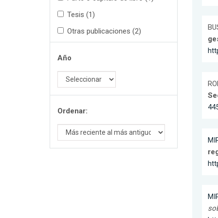
Tesis (1)
BUS
Otras publicaciones (2)
ge
htt
Año
RO
Se
44
Ordenar:
MI
re
htt
MI
so