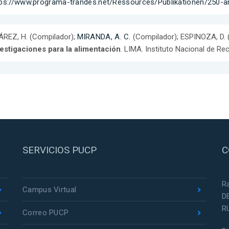
tps://www.programa-trandes.net/Ressources/Publikationen/250-
REZ, H. (Compilador);
MIRANDA, A. C.
(Compilador); ESPINOZA, D. 
estigaciones para la alimentación
. LIMA. Instituto Nacional de Re
SERVICIOS PUCP
C
R
Campus Virtual
D
R
Correo PUCP