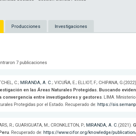
Producciones
Investigaciones
ntraron 7 publicaciones
TCHEL, C.;
MIRANDA, A. C.
; VICUÑA, E.; ELLIOT, F.; CHIPANA, G.(2022
vestigación en las Áreas Naturales Protegidas. Buscando eviden
a convergencia entre investigadores y gestores
. LIMA. Ministeri
urales Protegidas por el Estado. Recuperado de:
https://sis.sernan
ARS, R.; GUARIGUATA, M.; CRONKLETON, P.;
MIRANDA, A. C.
(2021).
G
 Peru
. Recuperado de:
https://www.cifor.org/knowledge/publicatio