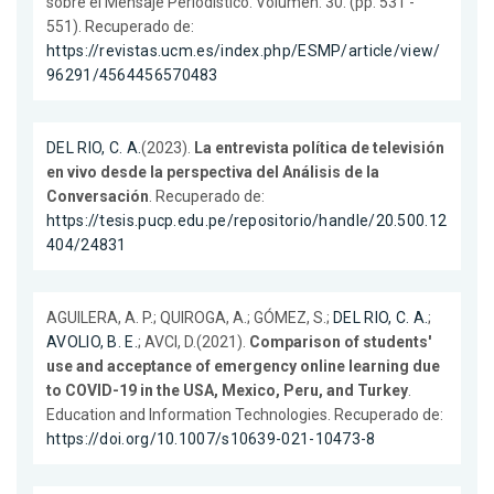
sobre el Mensaje Periodístico. Volumen: 30. (pp. 531 -
551). Recuperado de:
https://revistas.ucm.es/index.php/ESMP/article/view/
96291/4564456570483
DEL RIO, C. A.
(2023).
La entrevista política de televisión
en vivo desde la perspectiva del Análisis de la
Conversación
. Recuperado de:
https://tesis.pucp.edu.pe/repositorio/handle/20.500.12
404/24831
AGUILERA, A. P.; QUIROGA, A.; GÓMEZ, S.;
DEL RIO, C. A.
;
AVOLIO, B. E.
; AVCI, D.(2021).
Comparison of students'
use and acceptance of emergency online learning due
to COVID-19 in the USA, Mexico, Peru, and Turkey
.
Education and Information Technologies. Recuperado de:
https://doi.org/10.1007/s10639-021-10473-8