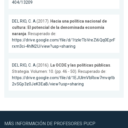
404/13209
DEL RIO, C. A.
(2017).
Hacia una política nacional de
cultura: El potencial de la denominada economía
naranja
. Recuperado de:
https://drive.google.com/file/d/1tzkrTbVreZi6Qq0EprF
rxm3ci-4hIN2U/view?usp=sharing
DEL RIO, C. A.
(2016).
La OCDE y las políticas públicas
.
Strategia. Volumen: 10. (pp. 46 - 50). Recuperado de:
https://drive.google.com/file/d/1EJUlmVbRxw7mvqrIb
2vSGp3z0JeK3EaB/view?usp=sharing
MÁS INFORMACIÓN DE PROFESORES PUCP