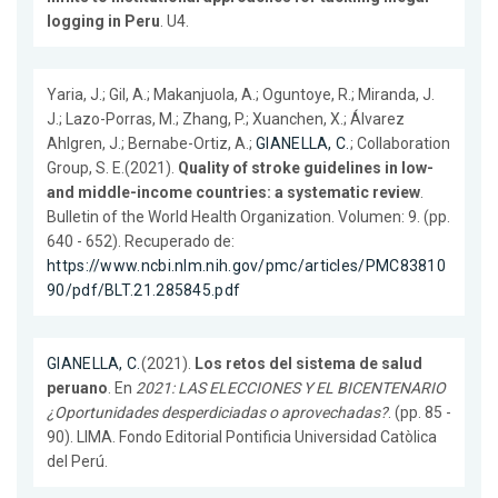
logging in Peru
. U4.
Yaria, J.; Gil, A.; Makanjuola, A.; Oguntoye, R.; Miranda, J.
J.; Lazo-Porras, M.; Zhang, P.; Xuanchen, X.; Álvarez
Ahlgren, J.; Bernabe-Ortiz, A.;
GIANELLA, C.
; Collaboration
Group, S. E.(2021).
Quality of stroke guidelines in low-
and middle-income countries: a systematic review
.
Bulletin of the World Health Organization. Volumen: 9. (pp.
640 - 652). Recuperado de:
https://www.ncbi.nlm.nih.gov/pmc/articles/PMC83810
90/pdf/BLT.21.285845.pdf
GIANELLA, C.
(2021).
Los retos del sistema de salud
peruano
. En
2021: LAS ELECCIONES Y EL BICENTENARIO
¿Oportunidades desperdiciadas o aprovechadas?
. (pp. 85 -
90). LIMA. Fondo Editorial Pontificia Universidad Catòlica
del Perú.