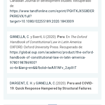
Canadian Journal of development studies. Recuperado
de:
https://www.tandfonline.com/eprint/PGHTKJX5G8DER
PKRIGVX/full?
target=10.1080/02255189.2020.1843009
GIANELLA, C.
y Baertl, U.(2020).
Peru
. En
The Oxford
Handbook of Constitutional Law in Latin America
.
OXFORD. Oxford University Press. Recuperado de:
https://global.oup.com/academic/product/the-oxford-
handbook-of-constitutional-law-in-latin-america-
9780198786900?
cc=br&lang=en&&fbclid=IwAR1Nfv_2zpXtT
DARGENT, E. H.
y
GIANELLA, C.
(2020).
Peru and COVID-
19: Quick Response Hampered by Structural Failures
.