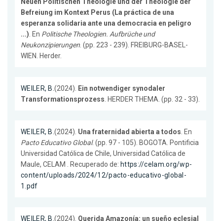
Neuen Politischen Theologie und der Theologie der
Befreiung im Kontext Perus (La práctica de una
esperanza solidaria ante una democracia en peligro
...)
. En
Politische Theologien. Aufbrüche und
Neukonzipierungen
. (pp. 223 - 239). FREIBURG-BASEL-
WIEN. Herder.
WEILER, B.
(2024).
Ein notwendiger synodaler
Transformationsprozess
. HERDER THEMA. (pp. 32 - 33).
WEILER, B.
(2024).
Una fraternidad abierta a todos
. En
Pacto Educativo Global
. (pp. 97 - 105). BOGOTA. Pontificia
Universidad Católica de Chile, Universidad Católica de
Maule, CELAM . Recuperado de:
https://celam.org/wp-
content/uploads/2024/12/pacto-educativo-global-
1.pdf
WEILER, B.
(2024).
Querida Amazonía: un sueño eclesial