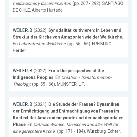
mediaciones y discernimientos
. (pp. 267 - 292). SANTIAGO
DE CHILE. Alberto Hurtado.
WEILER, B.
(2022).
Synodalität kultivieren: In Leben und
Struktur der Kirche von Amazonien wie der Weltkirche
.
En
Laboratorium Weltkirche
. (pp. 55 - 66). FREIBURG.
Herder .
WEILER, B.
(2022).
From the perspective of the
Indigenous Peoples
. En
Creation - Transformation-
Theology
. (pp. 55 - 66). MÜNSTER. LIT.
WEILER, B.
(2021).
Die Stunde der Frauen? Dynamiken
der Ermächtigung und Entmächtigung von Frauen im
Kontext der Amazoniensynode und der nachsynodalen
Phase
. En
Catholic Women. Menschen aus aller Welt für
eine gerechtere Kirche
. (pp. 171 - 184). Würzburg. Echter.