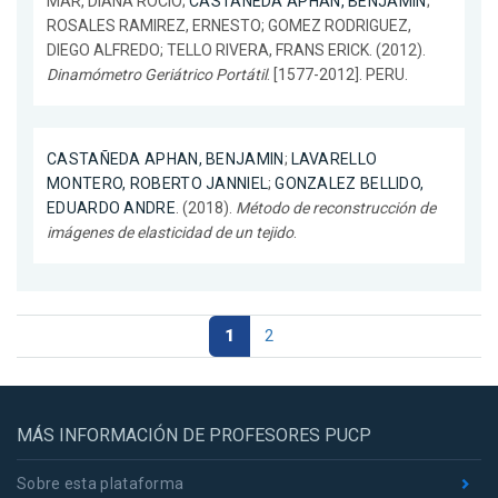
MAR, DIANA ROCIO;
CASTAÑEDA APHAN, BENJAMIN
;
ROSALES RAMIREZ, ERNESTO; GOMEZ RODRIGUEZ,
DIEGO ALFREDO; TELLO RIVERA, FRANS ERICK. (2012).
Dinamómetro Geriátrico Portátil
. [1577-2012]. PERU.
CASTAÑEDA APHAN, BENJAMIN
;
LAVARELLO
MONTERO, ROBERTO JANNIEL
;
GONZALEZ BELLIDO,
EDUARDO ANDRE
. (2018).
Método de reconstrucción de
imágenes de elasticidad de un tejido
.
1
2
MÁS INFORMACIÓN DE PROFESORES PUCP
Sobre esta plataforma