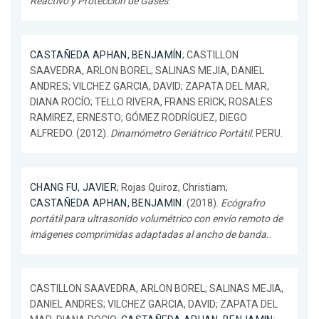
Reactivo y Protección de Gases
.
CASTAÑEDA APHAN, BENJAMÍN
; CASTILLON
SAAVEDRA, ARLON BOREL; SALINAS MEJIA, DANIEL
ANDRES; VILCHEZ GARCIA, DAVID; ZAPATA DEL MAR,
DIANA ROCÍO; TELLO RIVERA, FRANS ERICK; ROSALES
RAMIREZ, ERNESTO; GÓMEZ RODRÍGUEZ, DIEGO
ALFREDO. (2012).
Dinamómetro Geriátrico Portátil
. PERU.
CHANG FU, JAVIER
; Rojas Quiroz, Christiam;
CASTAÑEDA APHAN, BENJAMIN
. (2018).
Ecógrafro
portátil para ultrasonido volumétrico con envío remoto de
imágenes comprimidas adaptadas al ancho de banda.
.
CASTILLON SAAVEDRA, ARLON BOREL; SALINAS MEJIA,
DANIEL ANDRES; VILCHEZ GARCIA, DAVID; ZAPATA DEL