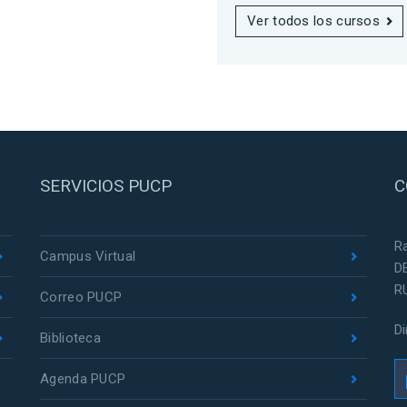
Ver todos los cursos
SERVICIOS PUCP
C
R
Campus Virtual
D
R
Correo PUCP
D
Biblioteca
Agenda PUCP