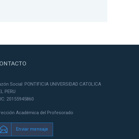
ONTACTO
azón Social: PONTIFICIA UNIVERSIDAD CATOLICA
EL PERU
UC: 20155945860
irección Académica del Profesorado
Enviar mensaje