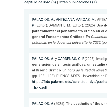
capítulo de libro (6)
|
Otras publicaciones (1)
PALACIOS, A.
;
ANTEZANA VARGAS, M.
; ARTEA
P.
(Editor); DAMIAN, L. M. (Editor). (2025).
Uso d
para fomentar el pensamiento crítico en el
general Fundamentos Gráficos
. En
Cuadernos
prácticas en la docencia universitaria 2025
. (p
PALACIOS, A.
y
CARDENAS, C. F.
(2025).
Intelig
generación de síntesis gráficas: un estudio 
al Diseño Gráfico
. En
Foro de la Red de Invest
(pp. 108 - 108). BUENOS AIRES. Universidad de 
https://fido.palermo.edu/servicios_dyc/publ
_libro.pdf
PALACIOS, A.
(2025).
The aesthetic of the un