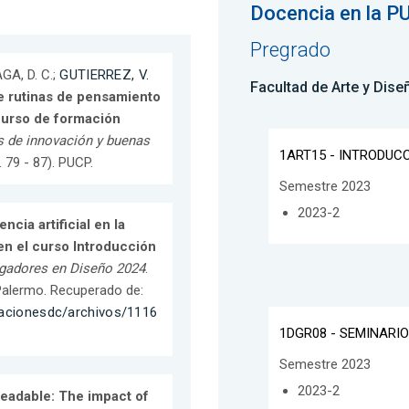
Docencia en la P
Pregrado
GA, D. C.;
GUTIERREZ, V.
Facultad de Arte y Dise
e rutinas de pensamiento
 curso de formación
 de innovación y buenas
1ART15 - INTRODUC
p. 79 - 87). PUCP.
Semestre 2023
2023-2
encia artificial en la
en el curso Introducción
igadores en Diseño 2024
.
Palermo. Recuperado de:
icacionesdc/archivos/1116
1DGR08 - SEMINARIO
Semestre 2023
2023-2
readable: The impact of