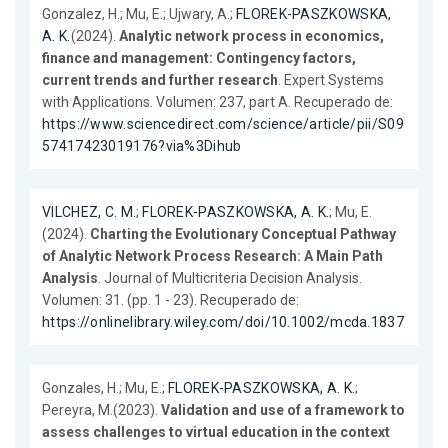
Gonzalez, H.; Mu, E.; Ujwary, A.;
FLOREK-PASZKOWSKA,
A. K.
(2024).
Analytic network process in economics,
finance and management: Contingency factors,
current trends and further research
. Expert Systems
with Applications. Volumen: 237, part A. Recuperado de:
https://www.sciencedirect.com/science/article/pii/S09
57417423019176?via%3Dihub
VILCHEZ, C. M.
;
FLOREK-PASZKOWSKA, A. K.
; Mu, E.
(2024).
Charting the Evolutionary Conceptual Pathway
of Analytic Network Process Research: A Main Path
Analysis
. Journal of Multicriteria Decision Analysis.
Volumen: 31. (pp. 1 - 23). Recuperado de:
https://onlinelibrary.wiley.com/doi/10.1002/mcda.1837
Gonzales, H.; Mu, E.;
FLOREK-PASZKOWSKA, A. K.
;
Pereyra, M.(2023).
Validation and use of a framework to
assess challenges to virtual education in the context