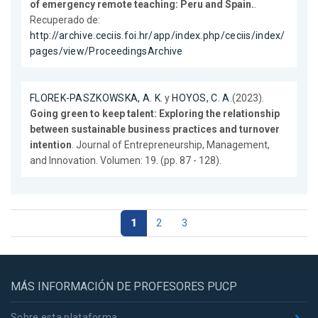
of emergency remote teaching: Peru and Spain.
.
Recuperado de:
http://archive.ceciis.foi.hr/app/index.php/ceciis/index/
pages/view/ProceedingsArchive
FLOREK-PASZKOWSKA, A. K.
y
HOYOS, C. A.
(2023).
Going green to keep talent: Exploring the relationship
between sustainable business practices and turnover
intention
. Journal of Entrepreneurship, Management,
and Innovation. Volumen: 19. (pp. 87 - 128).
1
2
3
MÁS INFORMACIÓN DE PROFESORES PUCP
Sobre esta plataforma