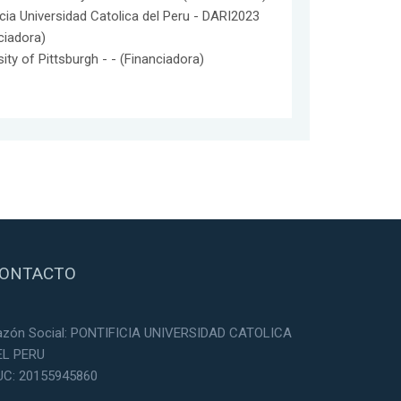
icia Universidad Catolica del Peru - DARI2023
ciadora)
sity of Pittsburgh - - (Financiadora)
ONTACTO
azón Social: PONTIFICIA UNIVERSIDAD CATOLICA
EL PERU
UC: 20155945860