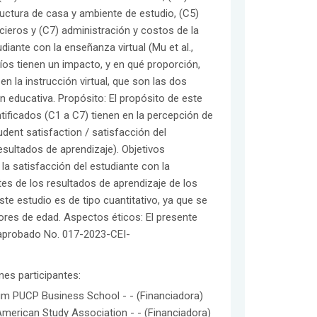
ructura de casa y ambiente de estudio, (C5)
ieros y (C7) administración y costos de la
diante con la enseñanza virtual (Mu et al.,
íos tienen un impacto, y en qué proporción,
n la instrucción virtual, que son las dos
n educativa. Propósito: El propósito de este
tificados (C1 a C7) tienen en la percepción de
dent satisfaction / satisfacción del
esultados de aprendizaje). Objetivos
la satisfacción del estudiante con la
tes de los resultados de aprendizaje de los
te estudio es de tipo cuantitativo, ya que se
ores de edad. Aspectos éticos: El presente
 aprobado No. 017-2023-CEI-
ones participantes:
m PUCP Business School - - (Financiadora)
American Study Association - - (Financiadora)