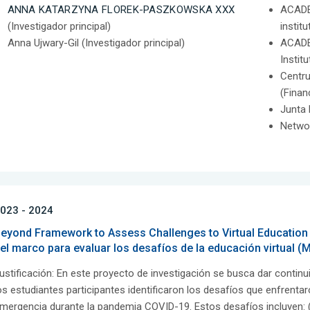
ANNA KATARZYNA FLOREK-PASZKOWSKA XXX
ACADE
(Investigador principal)
instit
Anna Ujwary-Gil (Investigador principal)
ACADE
Instit
Centr
(Finan
Junta 
Networ
023 - 2024
eyond Framework to Assess Challenges to Virtual Education
el marco para evaluar los desafíos de la educación virtual (
ustificación: En este proyecto de investigación se busca dar continui
os estudiantes participantes identificaron los desafíos que enfrenta
mergencia durante la pandemia COVID-19. Estos desafíos incluyen: (C1