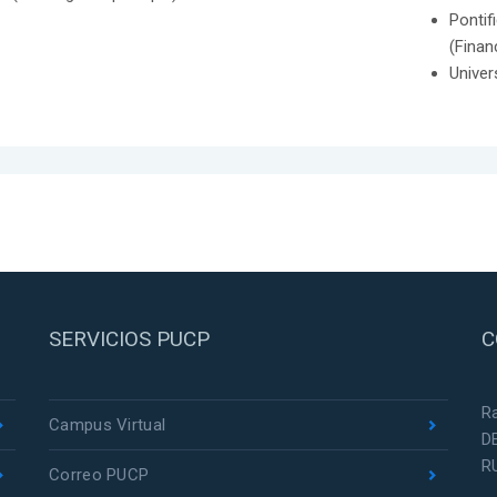
Pontif
(Finan
Univer
SERVICIOS PUCP
C
R
Campus Virtual
D
R
Correo PUCP