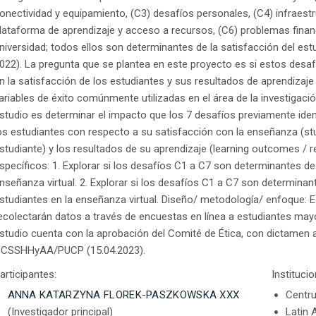
onectividad y equipamiento, (C3) desafíos personales, (C4) infraest
lataforma de aprendizaje y acceso a recursos, (C6) problemas financ
niversidad; todos ellos son determinantes de la satisfacción del estu
022). La pregunta que se plantea en este proyecto es si estos desaf
n la satisfacción de los estudiantes y sus resultados de aprendizaje e
ariables de éxito comúnmente utilizadas en el área de la investigació
studio es determinar el impacto que los 7 desafíos previamente iden
os estudiantes con respecto a su satisfacción con la enseñanza (stu
studiante) y los resultados de su aprendizaje (learning outcomes / r
specíficos: 1. Explorar si los desafíos C1 a C7 son determinantes de 
nseñanza virtual. 2. Explorar si los desafíos C1 a C7 son determinan
studiantes en la enseñanza virtual. Diseño/ metodología/ enfoque: Es
ecolectarán datos a través de encuestas en línea a estudiantes may
studio cuenta con la aprobación del Comité de Ética, con dictamen
CSSHHyAA/PUCP (15.04.2023).
articipantes:
Instituci
ANNA KATARZYNA FLOREK-PASZKOWSKA XXX
Centru
(Investigador principal)
Latin 