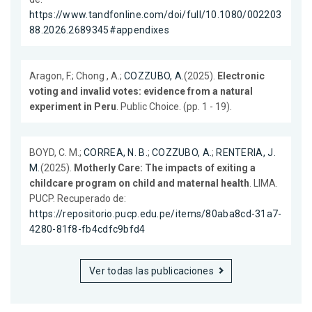
https://www.tandfonline.com/doi/full/10.1080/002203
88.2026.2689345#appendixes
Aragon, F.; Chong , A.;
COZZUBO, A.
(2025).
Electronic
voting and invalid votes: evidence from a natural
experiment in Peru
. Public Choice. (pp. 1 - 19).
BOYD, C. M.;
CORREA, N. B.
;
COZZUBO, A.
;
RENTERIA, J.
M.
(2025).
Motherly Care: The impacts of exiting a
childcare program on child and maternal health
. LIMA.
PUCP. Recuperado de:
https://repositorio.pucp.edu.pe/items/80aba8cd-31a7-
4280-81f8-fb4cdfc9bfd4
Ver todas las publicaciones