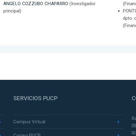
ANGELO COZZUBO CHAPARRO
(Investigador
(Finan
principal)
PONTI
dpto. 
(Finan
SERVICIOS PUCP
C
R
Campus Virtual
D
R
Correo PUCP