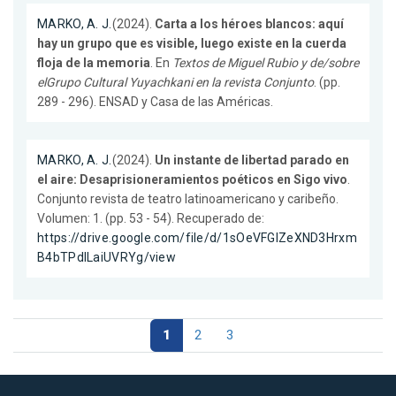
MARKO, A. J.
(2024).
Carta a los héroes blancos: aquí
hay un grupo que es visible, luego existe en la cuerda
floja de la memoria
. En
Textos de Miguel Rubio y de/sobre
elGrupo Cultural Yuyachkani en la revista Conjunto
. (pp.
289 - 296). ENSAD y Casa de las Américas.
MARKO, A. J.
(2024).
Un instante de libertad parado en
el aire: Desaprisioneramientos poéticos en Sigo vivo
.
Conjunto revista de teatro latinoamericano y caribeño.
Volumen: 1. (pp. 53 - 54). Recuperado de:
https://drive.google.com/file/d/1sOeVFGIZeXND3Hrxm
B4bTPdILaiUVRYg/view
1
2
3