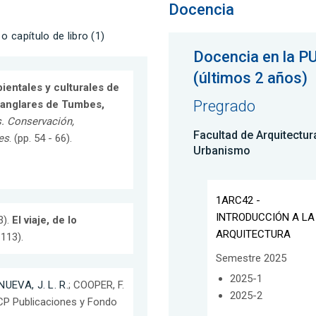
Docencia
 o capítulo de libro (1)
Docencia en la P
(últimos 2 años)
ientales y culturales de
Pregrado
Manglares de Tumbes,
. Conservación,
Facultad de Arquitectur
es
. (pp. 54 - 66).
Urbanismo
1ARC42 -
INTRODUCCIÓN A LA
3).
El viaje, de lo
ARQUITECTURA
 113).
Semestre 2025
2025-1
UEVA, J. L. R.
; COOPER, F.
2025-2
UCP Publicaciones y Fondo