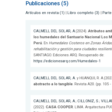
Publicaciones (5)
Artículos en revista (1)
|
Libro completo (3)
|
Parte
CALMELL DEL SOLAR, A.
(2024).
Atributos amb
los humedales del Santuario Nacional Los 
Perú
. En
Humedales Costeros en Zonas Áridas
rehabilitación y gestión para ciudades resilient
SANTIAGO. Ediciones ARQ. Recuperado de:
https://edicionesarq.com/Humedales-1
CALMELL DEL SOLAR, A.
y HUANQUI, R. A.(202
abstracto a lo tangible
. Revista A20. (pp. 105 -
CALMELL DEL SOLAR, A.
;
CILLONIZ, S.
;
VILLAN
(2022).
CASA COOPER
. LIMA. Arquitectura P