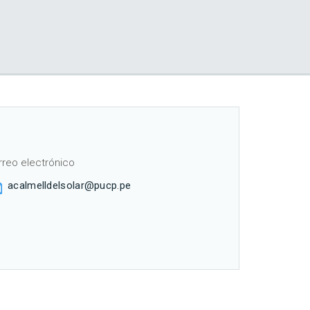
rreo electrónico
acalmelldelsolar@pucp.pe