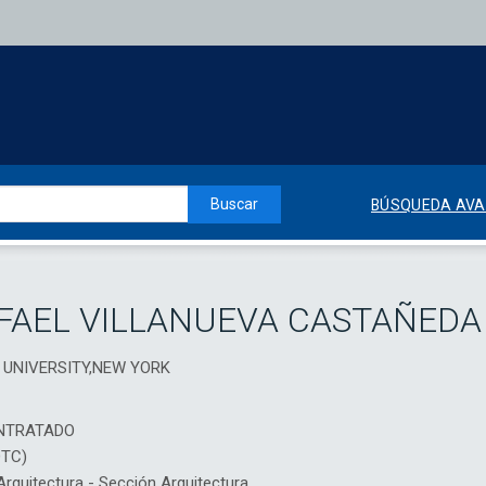
Buscar
BÚSQUEDA AV
AFAEL VILLANUEVA CASTAÑEDA
A UNIVERSITY,NEW YORK
NTRATADO
DTC)
quitectura - Sección Arquitectura