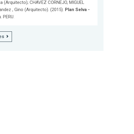
audia (Arquitecto); CHAVEZ CORNEJO, MIGUEL
ndez , Gino (Arquitecto). (2015).
Plan Selva -
u. PERU.
es