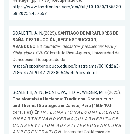
Heritage. (pp. 1 - 36). Recuperado de:
https://www.tandfonline.com/doi/full/10.1080/155830
58.2025.2457567
SCALETTI, A. N.
(2025).
SANTIAGO DE MIRAFLORES DE
SAÑA: DESTRUCCIÓN, RECONSTRUCCIÓN,
ABANDONO
. En
Ciudades, desastres y resiliencia: Perú y
Chile, siglos XVI-XX
. Instituto Riva-Agüero, Universidad de
Concepción. Recuperado de:
https://repositorio.pucp.edu.pe/bitstreams/0618d2a3-
7f86-477d-9147-2f2880645a4c/download
SCALETTI, A. N.
;
MONTOYA, T. D. P.
;
WIESER, M. F.
(2025).
The Montalván Hacienda: Traditional Construction
and Thermal Strategies in Cañete, Peru (18th-19th
centuries)
. En
I N T E R N A T I O N A L C O N F E R E N C E
O N E A R T H E N A N D V E R N A C U L A R H E R I T A G E :
C O N S E R V A T I O N , A D A P T I V E R E U S E A N D U R B
A N R E G E N E R A T I O N
. Universitat Politècnica de