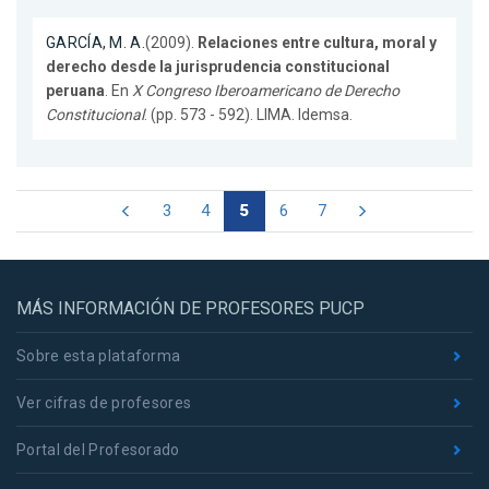
GARCÍA, M. A.
(2009).
Relaciones entre cultura, moral y
derecho desde la jurisprudencia constitucional
peruana
. En
X Congreso Iberoamericano de Derecho
Constitucional
. (pp. 573 - 592). LIMA. Idemsa.
3
4
5
6
7
MÁS INFORMACIÓN DE PROFESORES PUCP
Sobre esta plataforma
Ver cifras de profesores
Portal del Profesorado