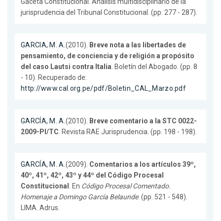
Gaceta Constitucional. Análisis multidisciplinario de la
jurisprudencia del Tribunal Constitucional. (pp. 277 - 287).
GARCIA, M. A.
(2010).
Breve nota a las libertades de
pensamiento, de conciencia y de religión a propósito
del caso Lautsi contra Italia
. Boletín del Abogado. (pp. 8
- 10). Recuperado de:
http://www.cal.org.pe/pdf/Boletin_CAL_Marzo.pdf
GARCÍA, M. A.
(2010).
Breve comentario a la STC 0022-
2009-PI/TC
. Revista RAE Jurisprudencia. (pp. 198 - 198).
GARCÍA, M. A.
(2009).
Comentarios a los artículos 39º,
40º, 41º, 42º, 43º y 44º del Código Procesal
Constitucional
. En
Código Procesal Comentado.
Homenaje a Domingo García Belaunde
. (pp. 521 - 548).
LIMA. Adrus.