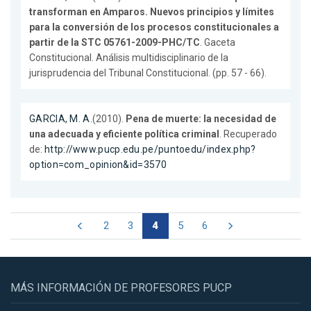
transforman en Amparos. Nuevos principios y límites
para la conversión de los procesos constitucionales a
partir de la STC 05761-2009-PHC/TC
. Gaceta
Constitucional. Análisis multidisciplinario de la
jurisprudencia del Tribunal Constitucional. (pp. 57 - 66).
GARCIA, M. A.
(2010).
Pena de muerte: la necesidad de
una adecuada y eficiente política criminal
. Recuperado
de:
http://www.pucp.edu.pe/puntoedu/index.php?
option=com_opinion&id=3570
2
3
4
5
6
MÁS INFORMACIÓN DE PROFESORES PUCP