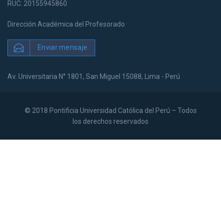
RUC: 20155945860
Dirección Académica del Profesorado
Enviar mensaje
Av. Universitaria N° 1801, San Miguel 15088, Lima - Perú
© 2018 Pontificia Universidad Católica del Perú – Todos
los derechos reservados