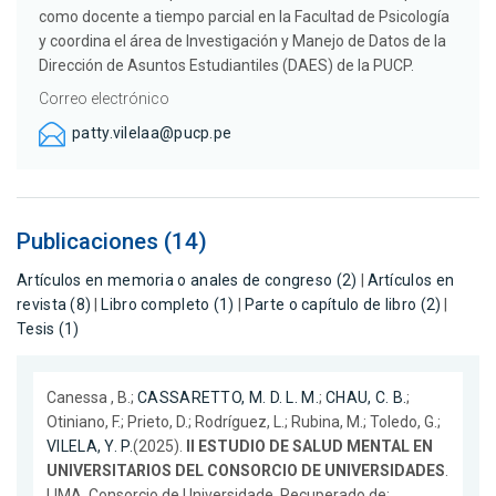
como docente a tiempo parcial en la Facultad de Psicología
y coordina el área de Investigación y Manejo de Datos de la
Dirección de Asuntos Estudiantiles (DAES) de la PUCP.
Correo electrónico
patty.vilelaa@pucp.pe
Publicaciones (14)
Artículos en memoria o anales de congreso (2)
|
Artículos en
revista (8)
|
Libro completo (1)
|
Parte o capítulo de libro (2)
|
Tesis (1)
Canessa , B.;
CASSARETTO, M. D. L. M.
;
CHAU, C. B.
;
Otiniano, F.; Prieto, D.; Rodríguez, L.; Rubina, M.; Toledo, G.;
VILELA, Y. P.
(2025).
II ESTUDIO DE SALUD MENTAL EN
UNIVERSITARIOS DEL CONSORCIO DE UNIVERSIDADES
.
LIMA. Consorcio de Universidade. Recuperado de: