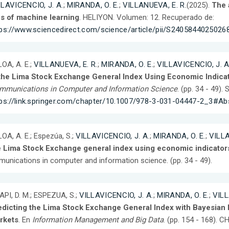
LLAVICENCIO, J. A.
;
MIRANDA, O. E.
;
VILLANUEVA, E. R.
(2025).
The 
ns of machine learning
. HELIYON. Volumen: 12. Recuperado de:
tps://www.sciencedirect.com/science/article/pii/S2405844025026
OA, A. E.;
VILLANUEVA, E. R.
;
MIRANDA, O. E.
;
VILLAVICENCIO, J. A
 the Lima Stock Exchange General Index Using Economic Indica
mmunications in Computer and Information Science
. (pp. 34 - 49)
tps://link.springer.com/chapter/10.1007/978-3-031-04447-2_3#Ab
OA, A. E.; Espezúa, S.;
VILLAVICENCIO, J. A.
;
MIRANDA, O. E.
;
VILLA
e Lima Stock Exchange general index using economic indicators
unications in computer and information science. (pp. 34 - 49).
PI, D. M.; ESPEZUA, S.;
VILLAVICENCIO, J. A.
;
MIRANDA, O. E.
;
VILL
edicting the Lima Stock Exchange General Index with Bayesian
rkets
. En
Information Management and Big Data
. (pp. 154 - 168). C