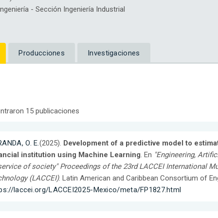
eniería - Sección Ingeniería Industrial
Producciones
Investigaciones
ntraron 15 publicaciones
RANDA, O. E.
(2025).
Development of a predictive model to estimat
ancial institution using Machine Learning
. En
"Engineering, Artifi
service of society" Proceedings of the 23rd LACCEI International M
chnology (LACCEI)
. Latin American and Caribbean Consortium of Eng
tps://laccei.org/LACCEI2025-Mexico/meta/FP1827.html