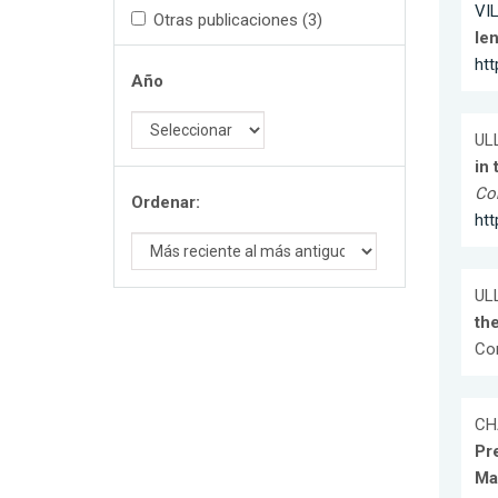
VI
Otras publicaciones (3)
le
ht
Año
ULL
in
Co
Ordenar:
ht
ULL
th
Com
CHA
Pr
Ma