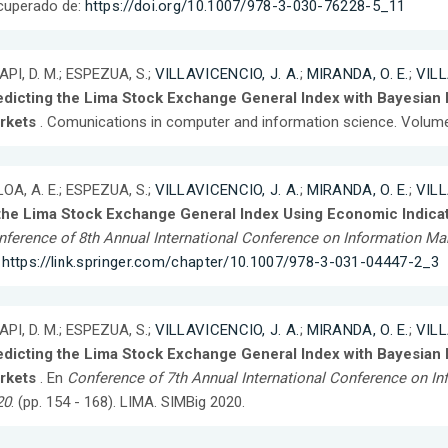
cuperado de:
https://doi.org/10.1007/978-3-030-76228-5_11
PI, D. M.; ESPEZUA, S.;
VILLAVICENCIO, J. A.
;
MIRANDA, O. E.
;
VILL
edicting the Lima Stock Exchange General Index with Bayesian
rkets
. Comunications in computer and information science. Volumen
OA, A. E.; ESPEZUA, S.;
VILLAVICENCIO, J. A.
;
MIRANDA, O. E.
;
VILL
 the Lima Stock Exchange General Index Using Economic Indica
ference of 8th Annual International Conference on Information M
:
https://link.springer.com/chapter/10.1007/978-3-031-04447-2_3
PI, D. M.; ESPEZUA, S.;
VILLAVICENCIO, J. A.
;
MIRANDA, O. E.
;
VILL
edicting the Lima Stock Exchange General Index with Bayesian
rkets
. En
Conference of 7th Annual International Conference on I
20
. (pp. 154 - 168). LIMA. SIMBig 2020.