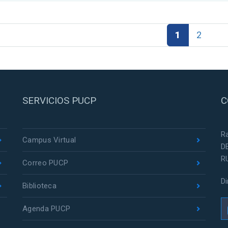
1
2
SERVICIOS PUCP
C
R
Campus Virtual
D
R
Correo PUCP
D
Biblioteca
Agenda PUCP