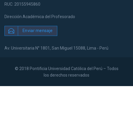
RUC: 20155945860
Dirección Académica del Profesorado
Enviar mensaje
Av. Universitaria N° 1801, San Miguel 15088, Lima - Perú
© 2018 Pontificia Universidad Católica del Perú – Todos
los derechos reservados