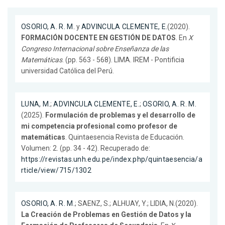
OSORIO, A. R. M.
y
ADVINCULA CLEMENTE, E.
(2020).
FORMACIÓN DOCENTE EN GESTIÓN DE DATOS
. En
X
Congreso Internacional sobre Enseñanza de las
Matemáticas
. (pp. 563 - 568). LIMA. IREM - Pontificia
universidad Católica del Perú.
LUNA, M.
;
ADVINCULA CLEMENTE, E.
;
OSORIO, A. R. M.
(2025).
Formulación de problemas y el desarrollo de
mi competencia profesional como profesor de
matemáticas
. Quintaesencia Revista de Educación.
Volumen: 2. (pp. 34 - 42). Recuperado de:
https://revistas.unh.edu.pe/index.php/quintaesencia/a
rticle/view/715/1302
OSORIO, A. R. M.
; SAENZ, S.; ALHUAY, Y.; LIDIA, N.(2020).
La Creación de Problemas en Gestión de Datos y la