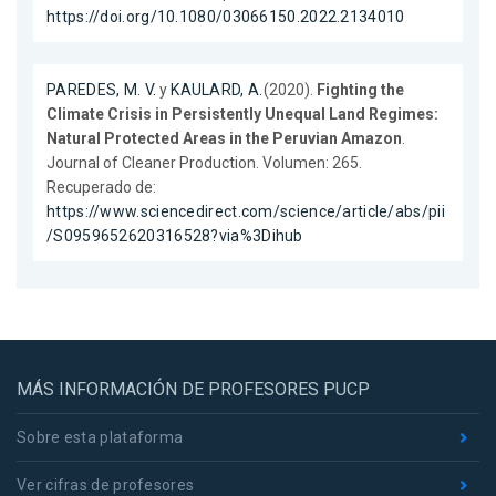
https://doi.org/10.1080/03066150.2022.2134010
PAREDES, M. V.
y
KAULARD, A.
(2020).
Fighting the
Climate Crisis in Persistently Unequal Land Regimes:
Natural Protected Areas in the Peruvian Amazon
.
Journal of Cleaner Production. Volumen: 265.
Recuperado de:
https://www.sciencedirect.com/science/article/abs/pii
/S0959652620316528?via%3Dihub
MÁS INFORMACIÓN DE PROFESORES PUCP
Sobre esta plataforma
Ver cifras de profesores