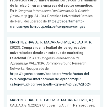
reputación corporativa e intención de compra: análisis
de la relación en una empresa del sector cosmético
.
En
V Congreso Internacional de Ciencias de la Gestión
(COINGES)
. (pp. 34 - 34). Pontificia Universidad Católica
del Perú. Recuperado de:
https://departamento-
ciencias-gestion.pucp.edu.pe/congreso-coinges
MARTINEZ HAGUE, P.
;
MACARA-CHVILI, A.
;
LAU, M. R.
(2023).
Comprender la lealtad de los egresados
universitarios desde un enfoque de marketing
relacional
. En
XXIX Congreso Internacional de
Aprendizaje
. VALENCIA. Common Ground Research
Networks. Recuperado de:
https://cgscholar.com/bookstore/works/actas-del-
xxix-congreso-internacional-de-aprendizaje?
category_id=cgrn-es&path=cgrn-es%2F320%2F524
MARTINEZ HAGUE, P.
;
LAU, M. R.
;
MACARA-CHVILI, A.
;
CALDAS, G. N.(2023).
Uncovering Alumni Perspectives: