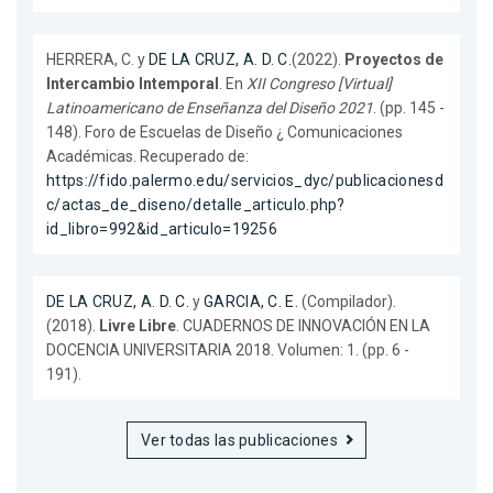
HERRERA, C. y
DE LA CRUZ, A. D. C.
(2022).
Proyectos de
Intercambio Intemporal
. En
XII Congreso [Virtual]
Latinoamericano de Enseñanza del Diseño 2021
. (pp. 145 -
148). Foro de Escuelas de Diseño ¿ Comunicaciones
Académicas. Recuperado de:
https://fido.palermo.edu/servicios_dyc/publicacionesd
c/actas_de_diseno/detalle_articulo.php?
id_libro=992&id_articulo=19256
DE LA CRUZ, A. D. C.
y
GARCIA, C. E.
(Compilador).
(2018).
Livre Libre
. CUADERNOS DE INNOVACIÓN EN LA
DOCENCIA UNIVERSITARIA 2018. Volumen: 1. (pp. 6 -
191).
Ver todas las publicaciones