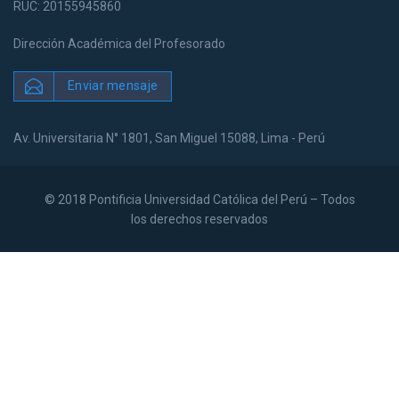
RUC: 20155945860
Dirección Académica del Profesorado
Enviar mensaje
Av. Universitaria N° 1801, San Miguel 15088, Lima - Perú
© 2018 Pontificia Universidad Católica del Perú – Todos
los derechos reservados