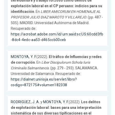
servidumbre y trabajo forzoso como delitos de
explotación laboral en el CP peruano: indicios para su
identificación
. En
LIBER AMICORUM EN HOMENAJE AL
PROFESOR JULIO DIAZ MAROTO Y VILLAREJO
. (pp. 487 -
505). MADRID. Universidad Autónoma de Madrid.
Recuperado de:
https://acrobat.adobe.com/id/urn:aaid:sc:US:60cdd3fb
-8dc4-4edc-aa53-d465ccb00ceb
MONTOYA, Y. F.
(2022).
El tráfico de Influencias y redes
de corrupción
. En
Liber Discipulorum Schola Iuris
Criminalis Salmantencis
. (pp. 279 - 293). SALAMANCA.
Universidad de Salamanca. Recuperado de:
https://dialnet.unirioja.es/servlet/libro?
codigo=872175#volumen182338
RODRIGUEZ, J. A.
y
MONTOYA, Y. F.
(2022).
Los delitos
de explotación laboral: bases para una interpretación
sistemática de sus diversas tipificaciones en el