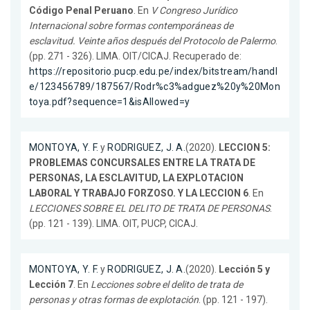
Código Penal Peruano
. En
V Congreso Jurídico
Internacional sobre formas contemporáneas de
esclavitud. Veinte años después del Protocolo de Palermo
.
(pp. 271 - 326). LIMA. OIT/CICAJ. Recuperado de:
https://repositorio.pucp.edu.pe/index/bitstream/handl
e/123456789/187567/Rodr%c3%adguez%20y%20Mon
toya.pdf?sequence=1&isAllowed=y
MONTOYA, Y. F.
y
RODRIGUEZ, J. A.
(2020).
LECCION 5:
PROBLEMAS CONCURSALES ENTRE LA TRATA DE
PERSONAS, LA ESCLAVITUD, LA EXPLOTACION
LABORAL Y TRABAJO FORZOSO. Y LA LECCION 6
. En
LECCIONES SOBRE EL DELITO DE TRATA DE PERSONAS
.
(pp. 121 - 139). LIMA. OIT, PUCP, CICAJ.
MONTOYA, Y. F.
y
RODRIGUEZ, J. A.
(2020).
Lección 5 y
Lección 7
. En
Lecciones sobre el delito de trata de
personas y otras formas de explotación
. (pp. 121 - 197).