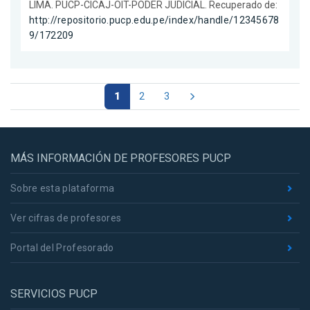
LIMA. PUCP-CICAJ-OIT-PODER JUDICIAL. Recuperado de:
http://repositorio.pucp.edu.pe/index/handle/12345678
9/172209
1
2
3
MÁS INFORMACIÓN DE PROFESORES PUCP
Sobre esta plataforma
Ver cifras de profesores
Portal del Profesorado
SERVICIOS PUCP