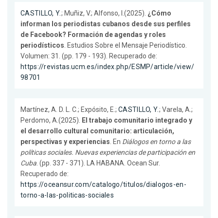
CASTILLO, Y.
; Muñiz, V.; Alfonso, I.(2025).
¿Cómo
informan los periodistas cubanos desde sus perfiles
de Facebook? Formación de agendas y roles
periodísticos
. Estudios Sobre el Mensaje Periodístico.
Volumen: 31. (pp. 179 - 193). Recuperado de:
https://revistas.ucm.es/index.php/ESMP/article/view/
98701
Martínez, A. D. L. C.; Expósito, E.;
CASTILLO, Y.
; Varela, A.;
Perdomo, A.(2025).
El trabajo comunitario integrado y
el desarrollo cultural comunitario: articulación,
perspectivas y experiencias
. En
Diálogos en torno a las
políticas sociales. Nuevas experiencias de participación en
Cuba
. (pp. 337 - 371). LA HABANA. Ocean Sur.
Recuperado de:
https://oceansur.com/catalogo/titulos/dialogos-en-
torno-a-las-politicas-sociales