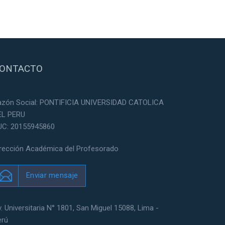
ONTACTO
azón Social: PONTIFICIA UNIVERSIDAD CATOLICA
EL PERU
UC: 20155945860
irección Académica del Profesorado
Enviar mensaje
. Universitaria N° 1801, San Miguel 15088, Lima -
erú