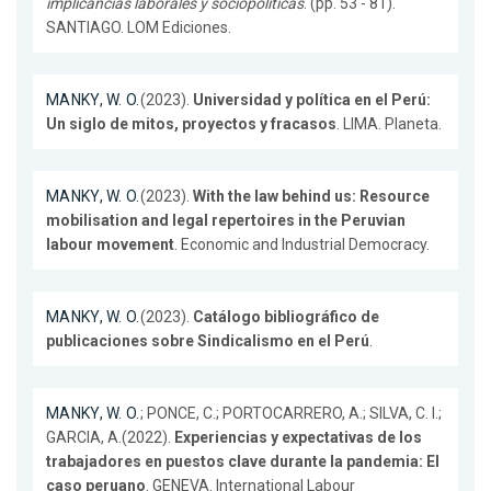
implicancias laborales y sociopolíticas
. (pp. 53 - 81).
SANTIAGO. LOM Ediciones.
MANKY, W. O.
(2023).
Universidad y política en el Perú:
Un siglo de mitos, proyectos y fracasos
. LIMA. Planeta.
MANKY, W. O.
(2023).
With the law behind us: Resource
mobilisation and legal repertoires in the Peruvian
labour movement
. Economic and Industrial Democracy.
MANKY, W. O.
(2023).
Catálogo bibliográfico de
publicaciones sobre Sindicalismo en el Perú
.
MANKY, W. O.
; PONCE, C.; PORTOCARRERO, A.; SILVA, C. I.;
GARCIA, A.(2022).
Experiencias y expectativas de los
trabajadores en puestos clave durante la pandemia: El
caso peruano
. GENEVA. International Labour