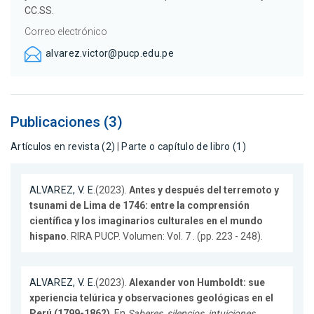
CC.SS.
Correo electrónico
alvarez.victor@pucp.edu.pe
Publicaciones (3)
Artículos en revista (2)
|
Parte o capítulo de libro (1)
ALVAREZ, V. E.
(2023).
Antes y después del terremoto y
tsunami de Lima de 1746: entre la comprensión
científica y los imaginarios culturales en el mundo
hispano
. RIRA PUCP. Volumen: Vol. 7 . (pp. 223 - 248).
ALVAREZ, V. E.
(2023).
Alexander von Humboldt: sue
xperiencia telúrica y observaciones geológicas en el
Perú (1799-1862)
. En
Saberes, silencios, intuiciones.