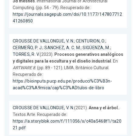
3d meshes
. International Journal of Architectural
Computing. (pp. 54 - 79). Recuperado de:
https://journals.sagepub.com/doi/10.1177/147807712
41260850
CROUSSE DE VALLONGUE, V. N.
;
CENTURION, O.
;
CERMEÑO, P. J.
;
SANCHEZ, A. C. M.
;
SIGÜENZA, M.
;
TORRES, R. V.
(2023).
Procesos generativos analógicos
y digitales para la escultura y el diseño industrial
. En
ARTWARE 8
. (pp. 89 - 121). LIMA. Británico Cultural.
Recuperado de:
https://bioinputs.pucp.edu.pe/producci%C3%B3n-
acad%C3%A9mica/cap%C3%ADtulos-de-libro
CROUSSE DE VALLONGUE, V. N.
(2021).
Anna y el árbol.
.
Textos Arte. Recuperado de:
https://a.storyblok.com/f/111056/x/c40a5468f1/ta20
21.pdf