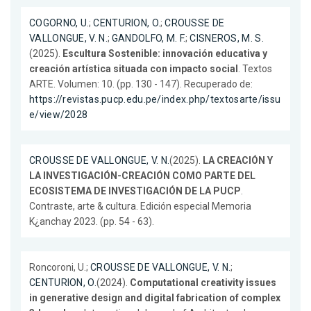
COGORNO, U.
;
CENTURION, O.
;
CROUSSE DE
VALLONGUE, V. N.
;
GANDOLFO, M. F.
;
CISNEROS, M. S.
(2025).
Escultura Sostenible: innovación educativa y
creación artística situada con impacto social
. Textos
ARTE. Volumen: 10. (pp. 130 - 147). Recuperado de:
https://revistas.pucp.edu.pe/index.php/textosarte/issu
e/view/2028
CROUSSE DE VALLONGUE, V. N.
(2025).
LA CREACIÓN Y
LA INVESTIGACIÓN-CREACIÓN COMO PARTE DEL
ECOSISTEMA DE INVESTIGACIÓN DE LA PUCP
.
Contraste, arte & cultura. Edición especial Memoria
K¿anchay 2023. (pp. 54 - 63).
Roncoroni, U.;
CROUSSE DE VALLONGUE, V. N.
;
CENTURION, O.
(2024).
Computational creativity issues
in generative design and digital fabrication of complex