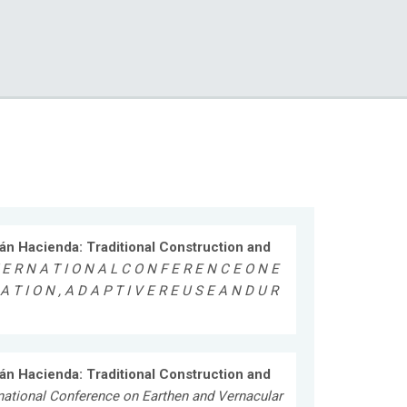
án Hacienda: Traditional Construction and
 E R N A T I O N A L C O N F E R E N C E O N E
A T I O N , A D A P T I V E R E U S E A N D U R
án Hacienda: Traditional Construction and
national Conference on Earthen and Vernacular