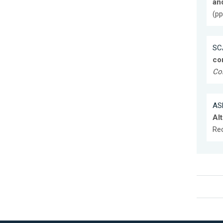
an
(pp
SC
com
Co
AS
Alt
Re