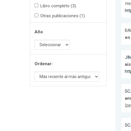
Her
Libro completo (3)
ht
Otras publicaciones (1)
BAR
Año
en
JI
Ordenar:
ais
htt
SC
an
(pp
SC