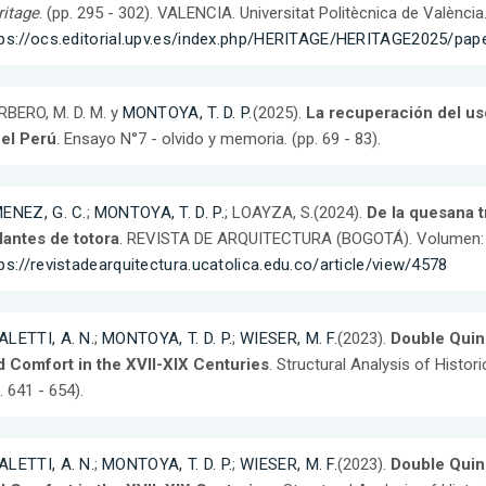
itage
. (pp. 295 - 302). VALENCIA. Universitat Politècnica de Valènci
tps://ocs.editorial.upv.es/index.php/HERITAGE/HERITAGE2025/pap
BERO, M. D. M. y
MONTOYA, T. D. P.
(2025).
La recuperación del uso
 el Perú
. Ensayo N°7 - olvido y memoria. (pp. 69 - 83).
MENEZ, G. C.
;
MONTOYA, T. D. P.
; LOAYZA, S.(2024).
De la quesana t
lantes de totora
. REVISTA DE ARQUITECTURA (BOGOTÁ). Volumen: 1.
ps://revistadearquitectura.ucatolica.edu.co/article/view/4578
ALETTI, A. N.
;
MONTOYA, T. D. P.
;
WIESER, M. F.
(2023).
Double Quinc
d Comfort in the XVII-XIX Centuries
. Structural Analysis of Histo
. 641 - 654).
ALETTI, A. N.
;
MONTOYA, T. D. P.
;
WIESER, M. F.
(2023).
Double Quinc