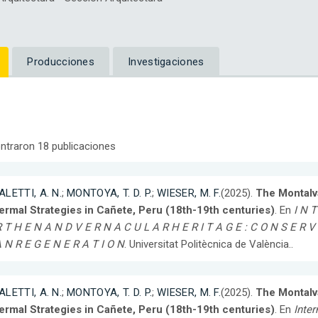
Producciones
Investigaciones
ntraron 18 publicaciones
ALETTI, A. N.
;
MONTOYA, T. D. P.
;
WIESER, M. F.
(2025).
The Montalv
ermal Strategies in Cañete, Peru (18th-19th centuries)
. En
I N T
 T H E N A N D V E R N A C U L A R H E R I T A G E : C O N S E R V 
 N R E G E N E R A T I O N
. Universitat Politècnica de València..
ALETTI, A. N.
;
MONTOYA, T. D. P.
;
WIESER, M. F.
(2025).
The Montalv
ermal Strategies in Cañete, Peru (18th-19th centuries)
. En
Inter