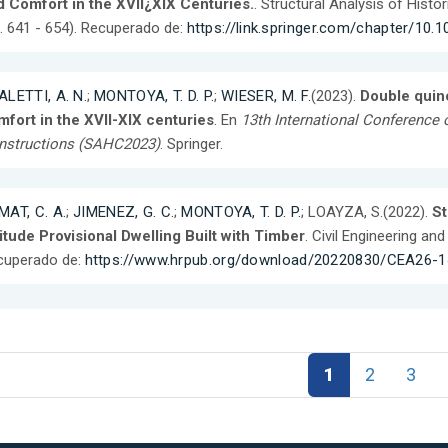
d Comfort in the XVII¿XIX Centuries.
. Structural Analysis of Hist
. 641 - 654). Recuperado de:
https://link.springer.com/chapter/10
ALETTI, A. N.
;
MONTOYA, T. D. P.
;
WIESER, M. F.
(2023).
Double quinc
fort in the XVII-XIX centuries
. En
13th International Conference o
nstructions (SAHC2023)
. Springer.
MAT, C. A.
;
JIMENEZ, G. C.
;
MONTOYA, T. D. P.
; LOAYZA, S.(2022).
St
itude Provisional Dwelling Built with Timber
. Civil Engineering an
cuperado de:
https://www.hrpub.org/download/20220830/CEA26-1
1
2
3