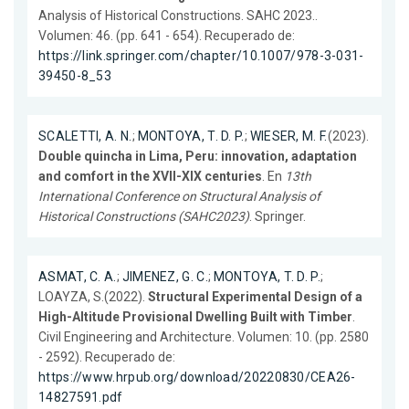
Analysis of Historical Constructions. SAHC 2023..
Volumen: 46. (pp. 641 - 654). Recuperado de:
https://link.springer.com/chapter/10.1007/978-3-031-
39450-8_53
SCALETTI, A. N.
;
MONTOYA, T. D. P.
;
WIESER, M. F.
(2023).
Double quincha in Lima, Peru: innovation, adaptation
and comfort in the XVII-XIX centuries
. En
13th
International Conference on Structural Analysis of
Historical Constructions (SAHC2023)
. Springer.
ASMAT, C. A.
;
JIMENEZ, G. C.
;
MONTOYA, T. D. P.
;
LOAYZA, S.(2022).
Structural Experimental Design of a
High-Altitude Provisional Dwelling Built with Timber
.
Civil Engineering and Architecture. Volumen: 10. (pp. 2580
- 2592). Recuperado de:
https://www.hrpub.org/download/20220830/CEA26-
14827591.pdf