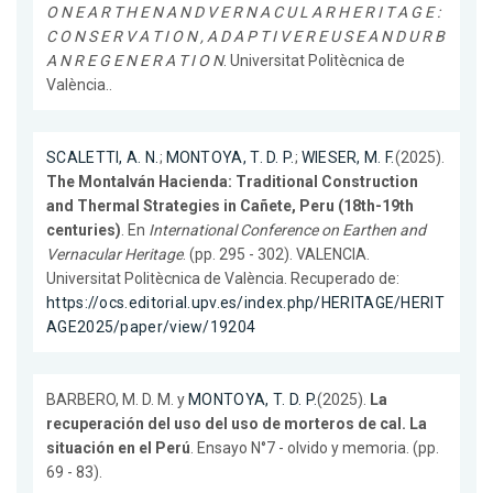
O N E A R T H E N A N D V E R N A C U L A R H E R I T A G E :
C O N S E R V A T I O N , A D A P T I V E R E U S E A N D U R B
A N R E G E N E R A T I O N
. Universitat Politècnica de
València..
SCALETTI, A. N.
;
MONTOYA, T. D. P.
;
WIESER, M. F.
(2025).
The Montalván Hacienda: Traditional Construction
and Thermal Strategies in Cañete, Peru (18th-19th
centuries)
. En
International Conference on Earthen and
Vernacular Heritage
. (pp. 295 - 302). VALENCIA.
Universitat Politècnica de València. Recuperado de:
https://ocs.editorial.upv.es/index.php/HERITAGE/HERIT
AGE2025/paper/view/19204
BARBERO, M. D. M. y
MONTOYA, T. D. P.
(2025).
La
recuperación del uso del uso de morteros de cal. La
situación en el Perú
. Ensayo N°7 - olvido y memoria. (pp.
69 - 83).