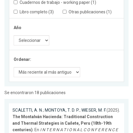
Cuadernos de trabajo - working paper (1)
Libro completo (3)
Otras publicaciones (1)
Año
Ordenar:
Se encontraron 18 publicaciones
SCALETTI, A. N.
;
MONTOYA, T. D. P.
;
WIESER, M. F.
(2025).
The Montalván Hacienda: Traditional Construction
and Thermal Strategies in Cañete, Peru (18th-19th
centuries)
. En
I N T E R N A T I O N A L C O N F E R E N C E