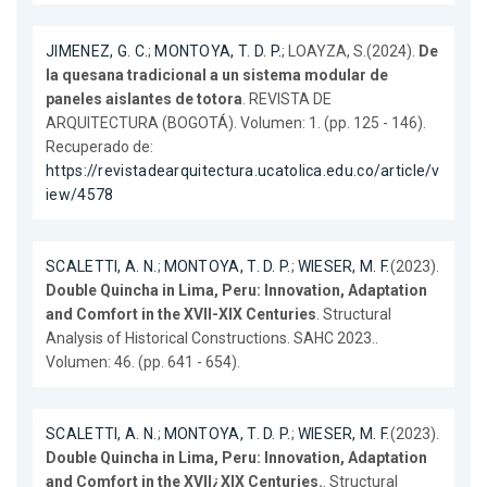
JIMENEZ, G. C.
;
MONTOYA, T. D. P.
; LOAYZA, S.(2024).
De
la quesana tradicional a un sistema modular de
paneles aislantes de totora
. REVISTA DE
ARQUITECTURA (BOGOTÁ). Volumen: 1. (pp. 125 - 146).
Recuperado de:
https://revistadearquitectura.ucatolica.edu.co/article/v
iew/4578
SCALETTI, A. N.
;
MONTOYA, T. D. P.
;
WIESER, M. F.
(2023).
Double Quincha in Lima, Peru: Innovation, Adaptation
and Comfort in the XVII-XIX Centuries
. Structural
Analysis of Historical Constructions. SAHC 2023..
Volumen: 46. (pp. 641 - 654).
SCALETTI, A. N.
;
MONTOYA, T. D. P.
;
WIESER, M. F.
(2023).
Double Quincha in Lima, Peru: Innovation, Adaptation
and Comfort in the XVII¿XIX Centuries.
. Structural