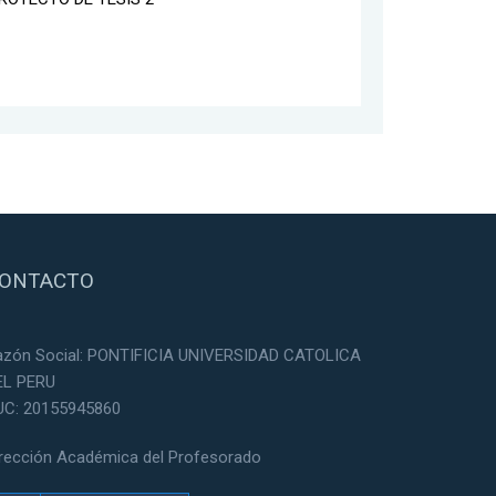
ONTACTO
azón Social: PONTIFICIA UNIVERSIDAD CATOLICA
EL PERU
UC: 20155945860
irección Académica del Profesorado