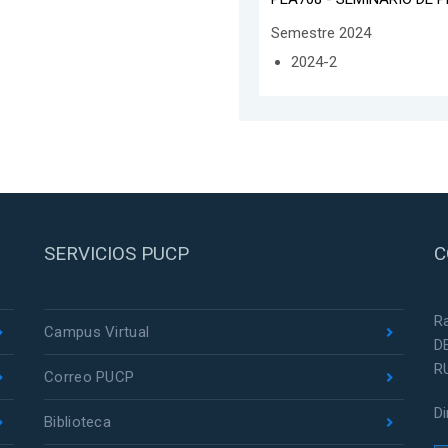
Semestre 2024
2024-2
SERVICIOS PUCP
C
R
Campus Virtual
D
R
Correo PUCP
D
Biblioteca