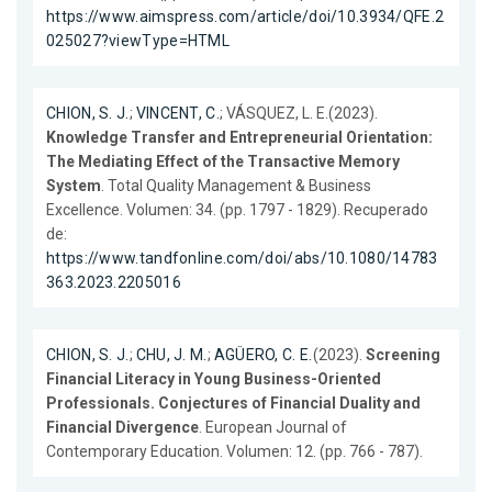
https://www.aimspress.com/article/doi/10.3934/QFE.2
025027?viewType=HTML
CHION, S. J.
;
VINCENT, C.
; VÁSQUEZ, L. E.(2023).
Knowledge Transfer and Entrepreneurial Orientation:
The Mediating Effect of the Transactive Memory
System
. Total Quality Management & Business
Excellence. Volumen: 34. (pp. 1797 - 1829). Recuperado
de:
https://www.tandfonline.com/doi/abs/10.1080/14783
363.2023.2205016
CHION, S. J.
;
CHU, J. M.
;
AGÜERO, C. E.
(2023).
Screening
Financial Literacy in Young Business-Oriented
Professionals. Conjectures of Financial Duality and
Financial Divergence
. European Journal of
Contemporary Education. Volumen: 12. (pp. 766 - 787).