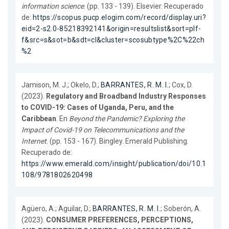
information science
. (pp. 133 - 139). Elsevier. Recuperado
de:
https://scopus.pucp.elogim.com/record/display.uri?
eid=2-s2.0-85218392141&origin=resultslist&sort=plf-
f&src=s&sot=b&sdt=cl&cluster=scosubtype%2C%22ch
%2
Jamison, M. J.; Okelo, D.;
BARRANTES, R. M. I.
; Cox, D.
(2023).
Regulatory and Broadband Industry Responses
to COVID-19: Cases of Uganda, Peru, and the
Caribbean
. En
Beyond the Pandemic? Exploring the
Impact of Covid-19 on Telecommunications and the
Internet
. (pp. 153 - 167). Bingley. Emerald Publishing.
Recuperado de:
https://www.emerald.com/insight/publication/doi/10.1
108/9781802620498
Agüero, A.; Aguilar, D.;
BARRANTES, R. M. I.
; Soberón, A.
(2023).
CONSUMER PREFERENCES, PERCEPTIONS,