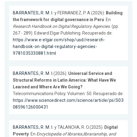
BARRANTES, R. M. I.
y FERNANDEZ, P. A.(2026).
Building
the framework for digital governance in Peru
. En
Research Handbook on Digital Regulatory Agencies
. (pp.
267 - 289). Edward Elgar Publishing. Recuperado de:
https://www.e-elgar.com/shop/usd/research-
handbook-on-digital-regulatory-agencies-
9781035330881.html
BARRANTES, R. M. I.
(2026).
Universal Service and
Structural Reforms in Latin America: What Have We
Learned and Where Are We Going?
.
Telecommunications Policy. Volumen: 50. Recuperado de:
https://www.sciencedirect.com/science/article/pii/S03
08596126000431
BARRANTES, R. M. I.
y TALANCHA, R. O.(2025).
Digital
Poverty
. En
Encyclopedia of libraries,librarianship, and