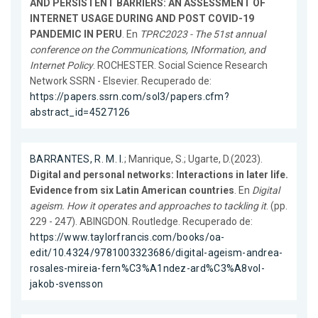
AND PERSISTENT BARRIERS: AN ASSESSMENT OF
INTERNET USAGE DURING AND POST COVID-19
PANDEMIC IN PERU
. En
TPRC2023 - The 51st annual
conference on the Communications, INformation, and
Internet Policy
. ROCHESTER. Social Science Research
Network SSRN - Elsevier. Recuperado de:
https://papers.ssrn.com/sol3/papers.cfm?
abstract_id=4527126
BARRANTES, R. M. I.
; Manrique, S.; Ugarte, D.(2023).
Digital and personal networks: Interactions in later life.
Evidence from six Latin American countries
. En
Digital
ageism. How it operates and approaches to tackling it
. (pp.
229 - 247). ABINGDON. Routledge. Recuperado de:
https://www.taylorfrancis.com/books/oa-
edit/10.4324/9781003323686/digital-ageism-andrea-
rosales-mireia-fern%C3%A1ndez-ard%C3%A8vol-
jakob-svensson