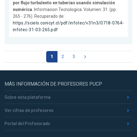
por flujo turbulento en tuberías usando simulación
numérica
. Informacion Tecnologica. Volumen: 31. (pp.
265 - 276). Recuperado de:
https://scielo.conicyt.cl/pdf/infotec/v31n3/0718-0764-
infotec-31-03-265.pdf
1
2
3
MÁS INFORMACIÓN DE PROFESORES PUCP
Sobre esta plataforma
Ver cifras de profesores
Portal del Profesorado