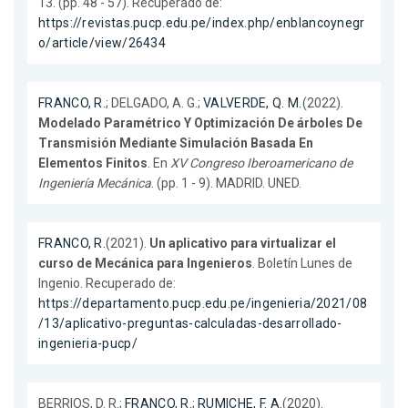
13. (pp. 48 - 57). Recuperado de:
https://revistas.pucp.edu.pe/index.php/enblancoynegr
o/article/view/26434
FRANCO, R.
; DELGADO, A. G.;
VALVERDE, Q. M.
(2022).
Modelado Paramétrico Y Optimización De árboles De
Transmisión Mediante Simulación Basada En
Elementos Finitos
. En
XV Congreso Iberoamericano de
Ingeniería Mecánica
. (pp. 1 - 9). MADRID. UNED.
FRANCO, R.
(2021).
Un aplicativo para virtualizar el
curso de Mecánica para Ingenieros
. Boletín Lunes de
Ingenio. Recuperado de:
https://departamento.pucp.edu.pe/ingenieria/2021/08
/13/aplicativo-preguntas-calculadas-desarrollado-
ingenieria-pucp/
BERRIOS, D. R.;
FRANCO, R.
;
RUMICHE, F. A.
(2020).