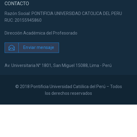
CONTACTO
Razón Social: PONTIFICIA UNIVERSIDAD CATOLICA DEL PERU
RUC: 20155945860
Dirección Académica del Profesorado
Enviar mensaje
Av. Universitaria N° 1801, San Miguel 15088, Lima - Perú
© 2018 Pontificia Universidad Católica del Perú – Todos
los derechos reservados