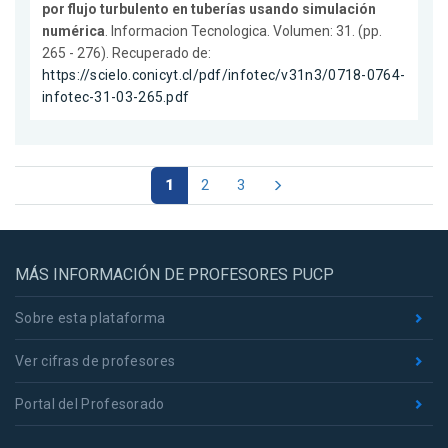
por flujo turbulento en tuberías usando simulación
numérica
. Informacion Tecnologica. Volumen: 31. (pp.
265 - 276). Recuperado de:
https://scielo.conicyt.cl/pdf/infotec/v31n3/0718-0764-
infotec-31-03-265.pdf
1
2
3
MÁS INFORMACIÓN DE PROFESORES PUCP
Sobre esta plataforma
Ver cifras de profesores
Portal del Profesorado