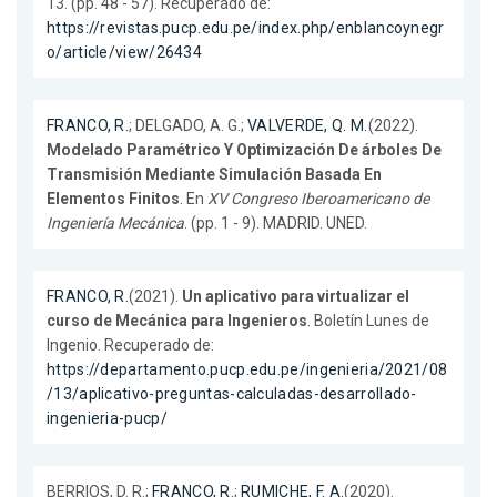
13. (pp. 48 - 57). Recuperado de:
https://revistas.pucp.edu.pe/index.php/enblancoynegr
o/article/view/26434
FRANCO, R.
; DELGADO, A. G.;
VALVERDE, Q. M.
(2022).
Modelado Paramétrico Y Optimización De árboles De
Transmisión Mediante Simulación Basada En
Elementos Finitos
. En
XV Congreso Iberoamericano de
Ingeniería Mecánica
. (pp. 1 - 9). MADRID. UNED.
FRANCO, R.
(2021).
Un aplicativo para virtualizar el
curso de Mecánica para Ingenieros
. Boletín Lunes de
Ingenio. Recuperado de:
https://departamento.pucp.edu.pe/ingenieria/2021/08
/13/aplicativo-preguntas-calculadas-desarrollado-
ingenieria-pucp/
BERRIOS, D. R.;
FRANCO, R.
;
RUMICHE, F. A.
(2020).