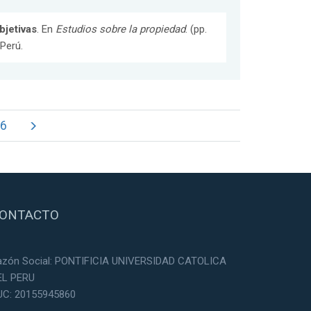
bjetivas
. En
Estudios sobre la propiedad
. (pp.
 Perú.
6
ONTACTO
azón Social: PONTIFICIA UNIVERSIDAD CATOLICA
EL PERU
UC: 20155945860