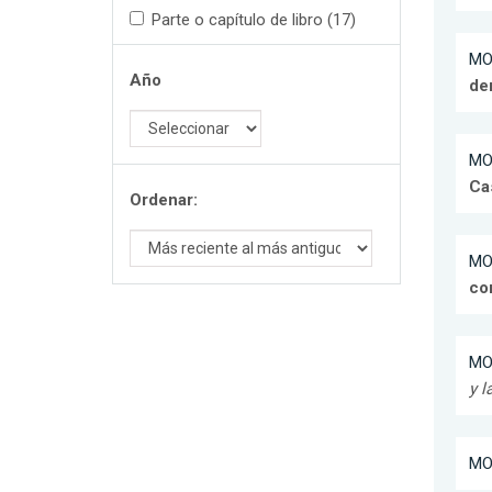
Parte o capítulo de libro (17)
MO
Año
der
MO
Cas
Ordenar:
MO
co
MO
y l
MO