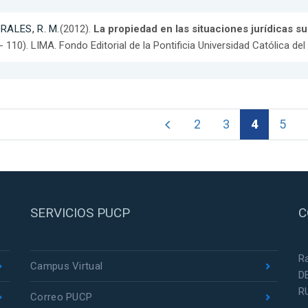
RALES, R. M.
(2012).
La propiedad en las situaciones jurídicas su
- 110). LIMA. Fondo Editorial de la Pontificia Universidad Católica del
2
3
4
5
SERVICIOS PUCP
C
R
Campus Virtual
D
R
Correo PUCP