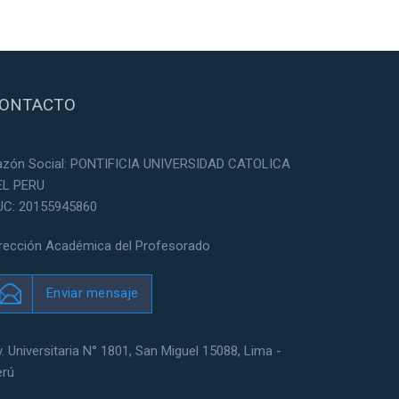
ONTACTO
azón Social: PONTIFICIA UNIVERSIDAD CATOLICA
EL PERU
UC: 20155945860
irección Académica del Profesorado
Enviar mensaje
. Universitaria N° 1801, San Miguel 15088, Lima -
erú