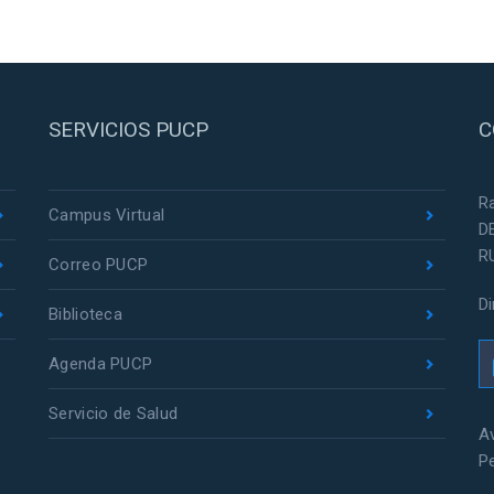
SERVICIOS PUCP
C
R
Campus Virtual
D
R
Correo PUCP
D
Biblioteca
Agenda PUCP
Servicio de Salud
Av
P